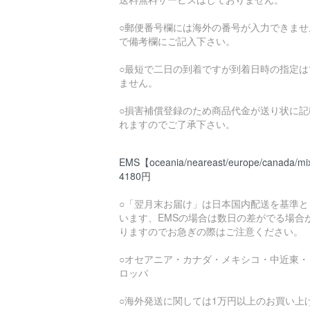
○郵便番号欄には海外の番号が入力できませ
で備考欄にご記入下さい。
○最短で二日の到着ですが到着日時の指定は
ません。
○損害補償登録のため商品代金が送り状に記
れますのでご了承下さい。
EMS【oceania/neareast/europe/canada/mi
4180円
○「翌月末お届け」は日本国内配送を基準と
います、EMSの場合は数日の差がでる場合
りますのでお急ぎの際はご注意ください。
○オセアニア・カナダ・メキシコ・中近東・
ロッパ
○海外発送に関しては1万円以上のお買い上