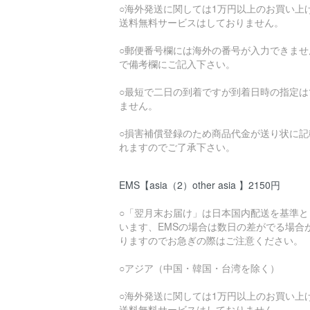
○海外発送に関しては1万円以上のお買い上
送料無料サービスはしておりません。
○郵便番号欄には海外の番号が入力できませ
で備考欄にご記入下さい。
○最短で二日の到着ですが到着日時の指定は
ません。
○損害補償登録のため商品代金が送り状に記
れますのでご了承下さい。
EMS【asia（2）other asia 】2150円
○「翌月末お届け」は日本国内配送を基準と
います、EMSの場合は数日の差がでる場合
りますのでお急ぎの際はご注意ください。
○アジア（中国・韓国・台湾を除く）
○海外発送に関しては1万円以上のお買い上
送料無料サービスはしておりません。