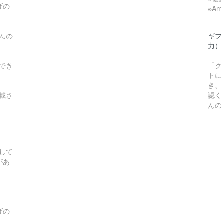
げの
※A
んの
ギ
力
でき
「
ト
き
載さ
認
ん
して
があ
げの