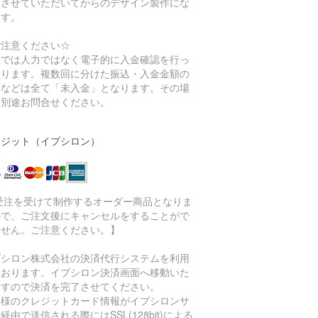
をさせていただいてからのデザイン製作にな
ます。
ご注意ください☆
社では人力ではなく電子的に入金確認を行っ
おります。複数回に分けた振込・入金金額の
りなどは全て「未入金」となります。その場
は別途お問合せください。
レジット（イプシロン）
 受注を受けて制作するオーダー商品となりま
ので、ご注文後にキャンセルをすることがで
ません。ご注意ください。】
プシロン株式会社の決済代行システムを利用
ております。イプシロン決済画面へ移動いた
ますので決済を完了させてください。
客様のクレジットカード情報がイプシロンサ
経由で送信される際にはSSL(128bit)による