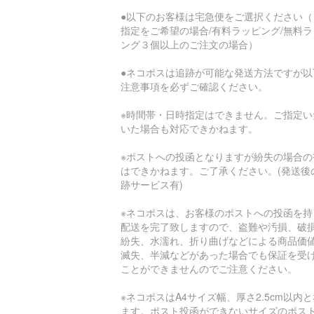
●以下のお客様は宅急便をご選択ください（
指定をご希望の場合/有料ラッピング/無料ラ
ング３個以上のご注文の場合）
●ネコポスは追跡が可能な発送方法ですが以
注意事項を必ずご確認ください。
※時間帯・日時指定はできません。ご指定い
いた場合も対応できかねます。
※ポストへの投函となりますが紛失の場合の
はできかねます。ご了承ください。(発送後
跡サービス有)
※ネコポスは、お客様のポストへの投函を持
配送を完了致しますので、盗難や汚損、破
紛失、水濡れ、折り曲げなどによる商品価
滅失、半減などがあった場合でも保証を受
ことができませんのでご注意ください。
※ネコポスはA4サイズ幅、厚さ2.5cm以内
ます。ポスト投函ができないサイズのポス