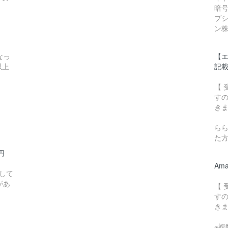
暗
プ
ン
なっ
【
以上
記
【
す
き
ら
た
0円
Am
して
があ
【
す
き
※