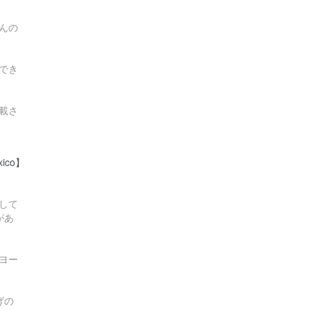
んの
でき
載さ
xico】
して
があ
ヨー
げの