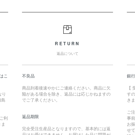
RETURN
返品について
はこ
不良品
銀
商品到着後速やかにご連絡ください。商品に欠
【
なり
陥がある場合を除き、返品には応じかねますの
す
離島
でご了承ください。
き
ご
返品期限
ご利
事
きま
お
完全受注生産品となりますので、基本的には返
せ
品はお受けできません。お届けした品に問題が