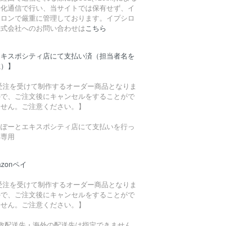
号化通信で行い、当サイトでは保有せず、イ
シロンで厳重に管理しております。イプシロ
株式会社へのお問い合わせは
こちら
エキスポシティ店にて支払い済（担当者名を
載）】
 受注を受けて制作するオーダー商品となりま
ので、ご注文後にキャンセルをすることがで
ません。ご注意ください。】
らぽーとエキスポシティ店にて支払いを行っ
方専用
azonペイ
 受注を受けて制作するオーダー商品となりま
ので、ご注文後にキャンセルをすることがで
ません。ご注意ください。】
複数配送先・海外の配送先は指定できません。