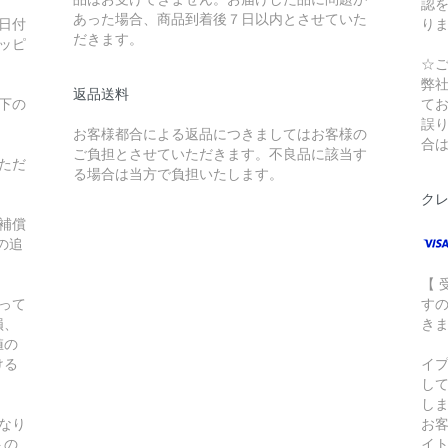
認
あった場合、商品到着後７日以内とさせていた
日付
り
だきます。
ッピ
☆
弊
返品送料
下の
て
誤
お客様都合による返品につきましてはお客様の
合
ご負担とさせていただきます。不良品に該当す
ただ
る場合は当方で負担いたします。
ク
補償
の追
【
って
す
損、
き
値の
ける
イ
し
し
となり
お
トの
イト