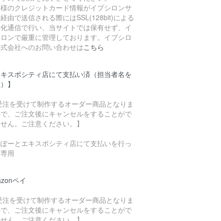
客様のクレジットカード情報がイプシロンサ
経由で送信される際にはSSL(128bit)による
号化通信で行い、当サイトでは保有せず、イ
シロンで厳重に管理しております。イプシロ
株式会社へのお問い合わせは
こちら
エキスポシティ店にて支払い済（担当者名を
載）】
 受注を受けて制作するオーダー商品となりま
ので、ご注文後にキャンセルをすることがで
ません。ご注意ください。】
らぽーとエキスポシティ店にて支払いを行っ
方専用
azonペイ
 受注を受けて制作するオーダー商品となりま
ので、ご注文後にキャンセルをすることがで
ません。ご注意ください。】