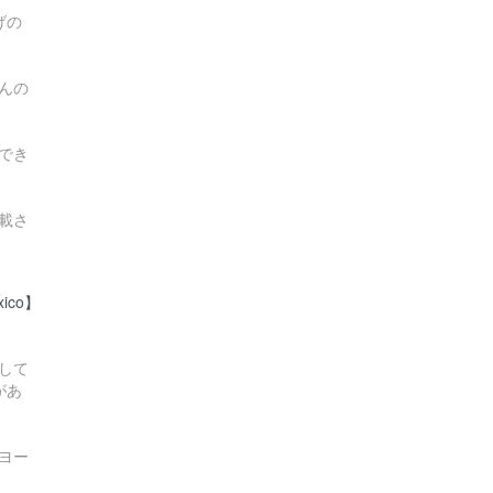
げの
んの
でき
載さ
xico】
して
があ
ヨー