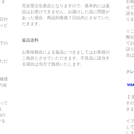
きま
お
完全受注生産品となりますので、基本的には返
せ
品はお受けできません。お届けした品に問題が
認
あった場合、商品到着後７日以内とさせていた
日付
り
だきます。
ッピ
☆
弊
返品送料
下の
て
誤
お客様都合による返品につきましてはお客様の
合
ご負担とさせていただきます。不良品に該当す
ただ
る場合は当方で負担いたします。
ク
補償
の追
【
って
す
損、
き
値の
ける
イ
し
し