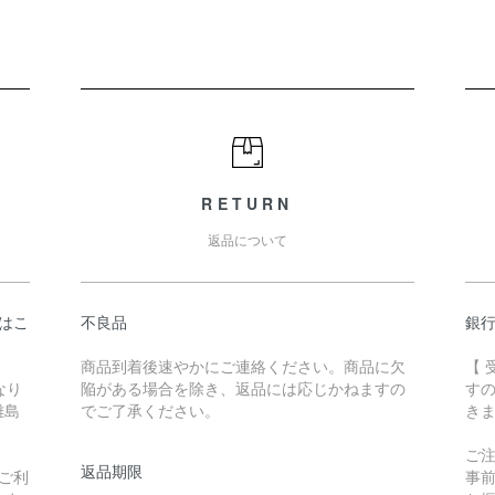
RETURN
返品について
はこ
不良品
銀
商品到着後速やかにご連絡ください。商品に欠
【
なり
陥がある場合を除き、返品には応じかねますの
す
離島
でご了承ください。
き
ご
返品期限
ご利
事