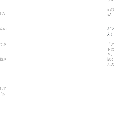
※
げの
※A
んの
ギ
力
でき
「
ト
き
載さ
認
ん
して
があ