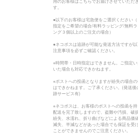
用のお客様はこちらでお届けさせていただ
す。
●以下のお客様は宅急便をご選択ください（
指定をご希望の場合/有料ラッピング/無料ラ
ング３個以上のご注文の場合）
●ネコポスは追跡が可能な発送方法ですが以
注意事項を必ずご確認ください。
※時間帯・日時指定はできません。ご指定い
いた場合も対応できかねます。
※ポストへの投函となりますが紛失の場合の
はできかねます。ご了承ください。(発送後
跡サービス有)
※ネコポスは、お客様のポストへの投函を持
配送を完了致しますので、盗難や汚損、破
紛失、水濡れ、折り曲げなどによる商品価
滅失、半減などがあった場合でも保証を受
ことができませんのでご注意ください。