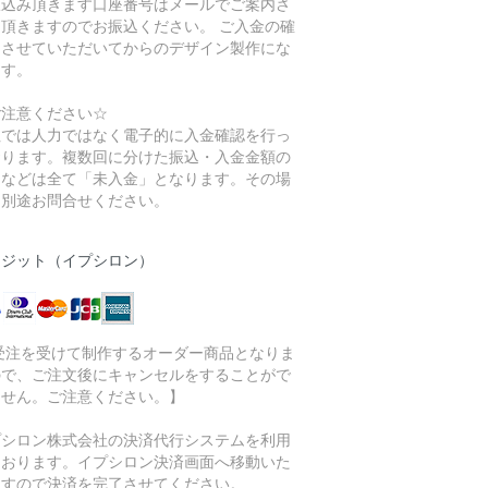
振込み頂きます口座番号はメールでご案内さ
て頂きますのでお振込ください。 ご入金の確
をさせていただいてからのデザイン製作にな
ます。
ご注意ください☆
社では人力ではなく電子的に入金確認を行っ
おります。複数回に分けた振込・入金金額の
りなどは全て「未入金」となります。その場
は別途お問合せください。
レジット（イプシロン）
 受注を受けて制作するオーダー商品となりま
ので、ご注文後にキャンセルをすることがで
ません。ご注意ください。】
プシロン株式会社の決済代行システムを利用
ております。イプシロン決済画面へ移動いた
ますので決済を完了させてください。