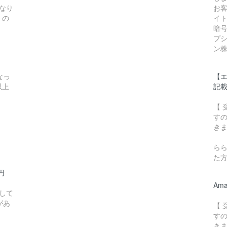
となり
お
トの
イト
暗
プ
ン
なっ
【
以上
記
【
す
き
ら
た
0円
Am
して
があ
【
す
き