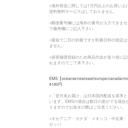
○海外発送に関しては1万円以上のお買い上
送料無料サービスはしておりません。
○郵便番号欄には海外の番号が入力できませ
で備考欄にご記入下さい。
○最短で二日の到着ですが到着日時の指定は
ません。
○損害補償登録のため商品代金が送り状に記
れますのでご了承下さい。
EMS【oceania/neareast/europe/canada/mi
4180円
○「翌月末お届け」は日本国内配送を基準と
います、EMSの場合は数日の差がでる場合
りますのでお急ぎの際はご注意ください。
○オセアニア・カナダ・メキシコ・中近東・
ロッパ