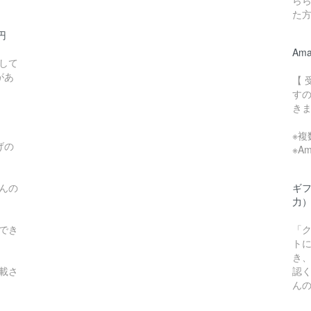
ら
た
0円
Am
して
があ
【
す
き
※
げの
※A
んの
ギ
力
でき
「
ト
き
載さ
認
ん