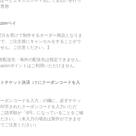
らぽーとエキスポシティ店にて支払いを行っ
方専用
azonペイ
 受注を受けて制作するオーダー商品となりま
ので、ご注文後にキャンセルをすることがで
ません。ご注意ください。】
複数配送先・海外の配送先は指定できません。
mazonポイントはご利用いただけません。
フトチケット決済（↑にクーポンコードを入
）
クーポンコードを入力」の欄に、必ずチケッ
に印字されたクーポンコードを入力いただ
、ご請求額が「0円」になっていることをご確
ください。（未入力の場合は製作ができませ
のでご注意ください）