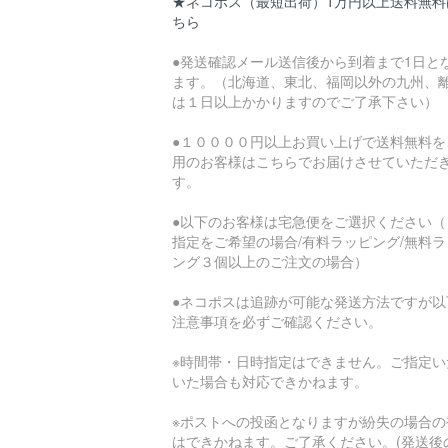
★ネコポス（最短出荷）1万円以上送料無料
ちら
●発送確認メール送信後から到着まで1日と
ます。（北海道、東北、福岡以外の九州、
は１日以上かかりますのでご了承下さい）
●１００００円以上お買い上げで送料無料を
用のお客様はこちらでお届けさせていただ
す。
●以下のお客様は宅急便をご選択ください（
指定をご希望の場合/有料ラッピング/無料ラ
ング３個以上のご注文の場合）
●ネコポスは追跡が可能な発送方法ですが以
注意事項を必ずご確認ください。
※時間帯・日時指定はできません。ご指定い
いた場合も対応できかねます。
※ポストへの投函となりますが紛失の場合の
はできかねます。ご了承ください。(発送後