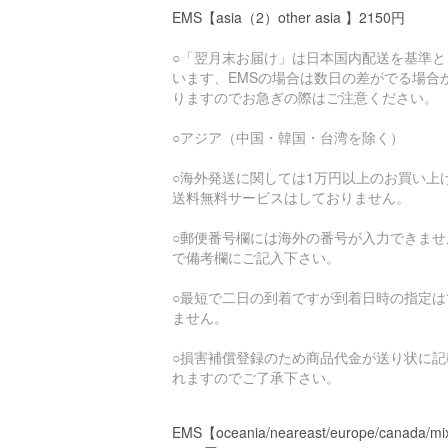
EMS【asia（2）other asia 】2150円
○「翌月末お届け」は日本国内配送を基準と
います、EMSの場合は数日の差がでる場合
りますのでお急ぎの際はご注意ください。
○アジア（中国・韓国・台湾を除く）
○海外発送に関しては1万円以上のお買い上
送料無料サービスはしておりません。
○郵便番号欄には海外の番号が入力できませ
で備考欄にご記入下さい。
○最短で二日の到着ですが到着日時の指定は
ません。
○損害補償登録のため商品代金が送り状に記
れますのでご了承下さい。
EMS【oceania/neareast/europe/canada/mi