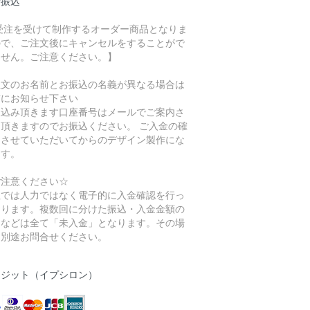
行振込
 受注を受けて制作するオーダー商品となりま
ので、ご注文後にキャンセルをすることがで
ません。ご注意ください。】
注文のお名前とお振込の名義が異なる場合は
前にお知らせ下さい
振込み頂きます口座番号はメールでご案内さ
て頂きますのでお振込ください。 ご入金の確
をさせていただいてからのデザイン製作にな
ます。
ご注意ください☆
社では人力ではなく電子的に入金確認を行っ
おります。複数回に分けた振込・入金金額の
りなどは全て「未入金」となります。その場
は別途お問合せください。
レジット（イプシロン）