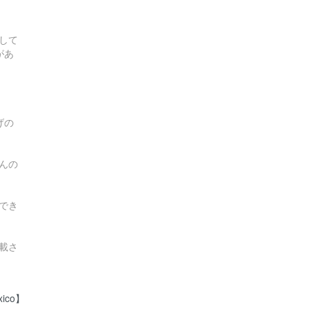
して
があ
げの
んの
でき
載さ
xico】