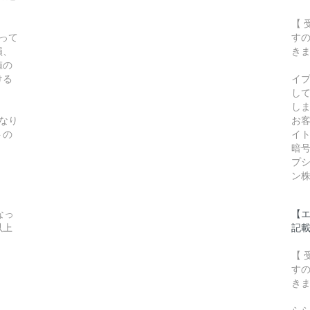
【
って
す
損、
き
値の
ける
イ
し
し
となり
お
トの
イト
暗
プ
ン
なっ
【
以上
記
【
す
き