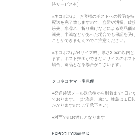
跡サービス有)
※ネコポスは、お客様のポストへの投函を持
配送を完了致しますので、盗難や汚損、破
紛失、水濡れ、折り曲げなどによる商品価
滅失、半減などがあった場合でも保証を受
ことができませんのでご注意ください。
※ネコポスはA4サイズ幅、厚さ2.5cm以内
ます。ポスト投函ができないサイズのポス
場合、返品となる場合がございます。
クロネコヤマト宅急便
●発送確認メール送信後から到着まで1日と
ております。（北海道、東北、離島は１日
かかりますのでご了承下さい）
●対面でのお渡しとなります
EXPOCITY店頭受取