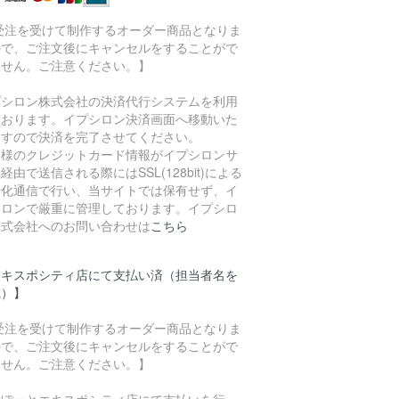
 受注を受けて制作するオーダー商品となりま
ので、ご注文後にキャンセルをすることがで
ません。ご注意ください。】
プシロン株式会社の決済代行システムを利用
ております。イプシロン決済画面へ移動いた
ますので決済を完了させてください。
客様のクレジットカード情報がイプシロンサ
経由で送信される際にはSSL(128bit)による
号化通信で行い、当サイトでは保有せず、イ
シロンで厳重に管理しております。イプシロ
株式会社へのお問い合わせは
こちら
エキスポシティ店にて支払い済（担当者名を
載）】
 受注を受けて制作するオーダー商品となりま
ので、ご注文後にキャンセルをすることがで
ません。ご注意ください。】