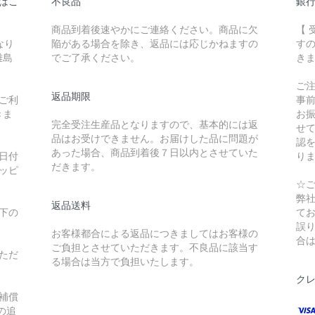
はこ
不良品
銀
商品到着後速やかにご連絡ください。商品に欠
【
なり
陥がある場合を除き、返品には応じかねますの
す
離島
でご了承ください。
き
ご
返品期限
ご利
事
きま
お
完全受注生産品となりますので、基本的には返
せ
品はお受けできません。お届けした品に問題が
認
あった場合、商品到着後７日以内とさせていた
日付
り
だきます。
ッピ
☆
弊
返品送料
下の
て
誤
お客様都合による返品につきましてはお客様の
合
ご負担とさせていただきます。不良品に該当す
ただ
る場合は当方で負担いたします。
ク
補償
の追