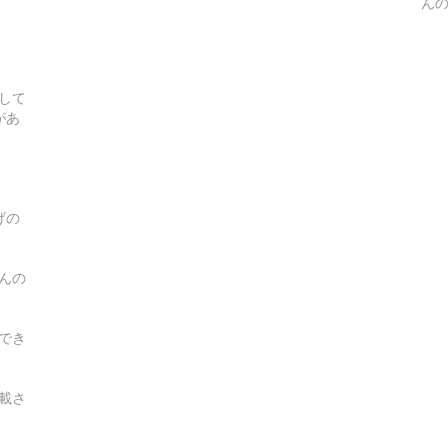
ん
して
があ
げの
んの
でき
載さ