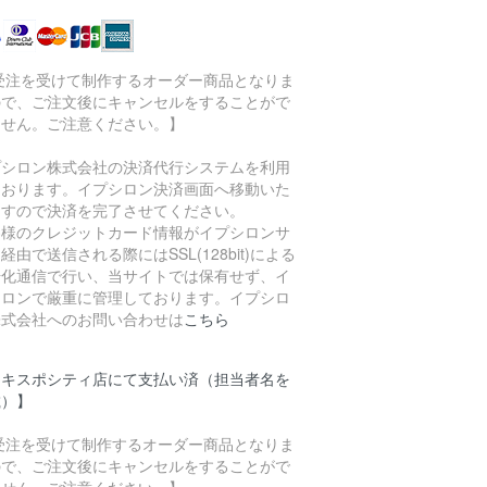
 受注を受けて制作するオーダー商品となりま
ので、ご注文後にキャンセルをすることがで
ません。ご注意ください。】
プシロン株式会社の決済代行システムを利用
ております。イプシロン決済画面へ移動いた
ますので決済を完了させてください。
客様のクレジットカード情報がイプシロンサ
経由で送信される際にはSSL(128bit)による
号化通信で行い、当サイトでは保有せず、イ
シロンで厳重に管理しております。イプシロ
株式会社へのお問い合わせは
こちら
エキスポシティ店にて支払い済（担当者名を
載）】
 受注を受けて制作するオーダー商品となりま
ので、ご注文後にキャンセルをすることがで