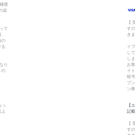
補償
の追
【
って
す
損、
き
値の
ける
イ
し
し
となり
お
トの
イト
暗
プ
ン
なっ
【
以上
記
【
す