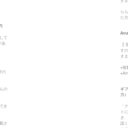
き
ら
た
0円
Am
して
があ
【
す
き
※
げの
※A
んの
ギ
力
でき
「
ト
き
載さ
認