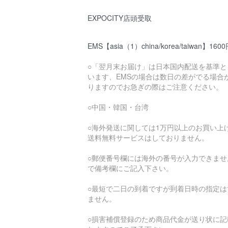
EXPOCITY店頭受取
EMS【asia（1）china/korea/taiwan】160
○「翌月末お届け」は日本国内配送を基準と
います、EMSの場合は数日の差がでる場合
りますのでお急ぎの際はご注意ください。
○中国・韓国・台湾
○海外発送に関しては1万円以上のお買い上
送料無料サービスはしておりません。
○郵便番号欄には海外の番号が入力できませ
で備考欄にご記入下さい。
○最短で二日の到着ですが到着日時の指定は
ません。
○損害補償登録のため商品代金が送り状に記