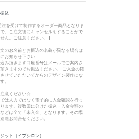
行振込
 受注を受けて制作するオーダー商品となりま
ので、ご注文後にキャンセルをすることがで
ません。ご注意ください。】
注文のお名前とお振込の名義が異なる場合は
前にお知らせ下さい
振込み頂きます口座番号はメールでご案内さ
て頂きますのでお振込ください。 ご入金の確
をさせていただいてからのデザイン製作にな
ます。
ご注意ください☆
社では人力ではなく電子的に入金確認を行っ
おります。複数回に分けた振込・入金金額の
りなどは全て「未入金」となります。その場
は別途お問合せください。
レジット（イプシロン）