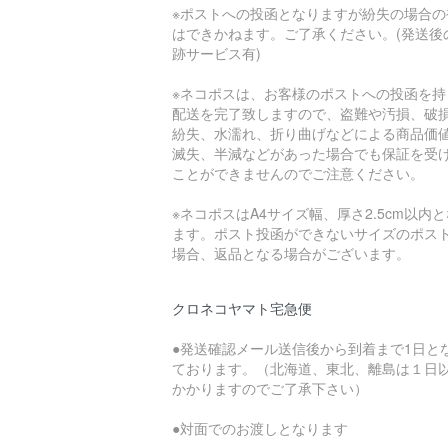
※ポストへの投函となりますが紛失の場合の
はできかねます。ご了承ください。(発送後
跡サービス有)
※ネコポスは、お客様のポストへの投函を持
配送を完了致しますので、盗難や汚損、破
紛失、水濡れ、折り曲げなどによる商品価
滅失、半減などがあった場合でも保証を受
ことができませんのでご注意ください。
※ネコポスはA4サイズ幅、厚さ2.5cm以内
ます。ポスト投函ができないサイズのポス
場合、返品となる場合がございます。
クロネコヤマト宅急便
●発送確認メール送信後から到着まで1日と
ております。（北海道、東北、離島は１日
かかりますのでご了承下さい）
●対面でのお渡しとなります