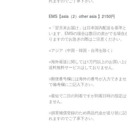
れますのでご了承下さい。
EMS【asia（2）other asia 】2150円
○「翌月末お届け」は日本国内配送を基準と
います、EMSの場合は数日の差がでる場合
りますのでお急ぎの際はご注意ください。
○アジア（中国・韓国・台湾を除く）
○海外発送に関しては1万円以上のお買い上
送料無料サービスはしておりません。
○郵便番号欄には海外の番号が入力できませ
で備考欄にご記入下さい。
○最短で二日の到着ですが到着日時の指定は
ません。
○損害補償登録のため商品代金が送り状に記
れますのでご了承下さい。