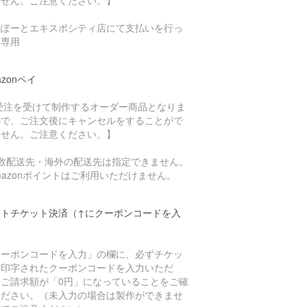
ません。ご注意ください。】
らぽーとエキスポシティ店にて支払いを行っ
方専用
azonペイ
 受注を受けて制作するオーダー商品となりま
ので、ご注文後にキャンセルをすることがで
ません。ご注意ください。】
複数配送先・海外の配送先は指定できません。
mazonポイントはご利用いただけません。
フトチケット決済（↑にクーポンコードを入
）
クーポンコードを入力」の欄に、必ずチケッ
に印字されたクーポンコードを入力いただ
、ご請求額が「0円」になっていることをご確
ください。（未入力の場合は製作ができませ