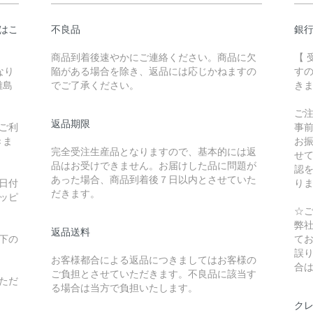
はこ
不良品
銀
商品到着後速やかにご連絡ください。商品に欠
【
なり
陥がある場合を除き、返品には応じかねますの
す
離島
でご了承ください。
き
ご
返品期限
ご利
事
きま
お
完全受注生産品となりますので、基本的には返
せ
品はお受けできません。お届けした品に問題が
認
あった場合、商品到着後７日以内とさせていた
日付
り
だきます。
ッピ
☆
弊
返品送料
下の
て
誤
お客様都合による返品につきましてはお客様の
合
ご負担とさせていただきます。不良品に該当す
ただ
る場合は当方で負担いたします。
ク